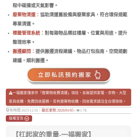
程中碰撞或天氣影響。
廢棄物清運：
協助清運舊設備與廢棄家具，符合環保規範
專業清運。
標籤管理系統：
對每箱物品標註樓層、位置與用途，提升
整理效率。
搬遷顧問：
提供搬遷流程建議、物品打包指南、空間規劃
建議，順利搬遷。
一福搬家僅承作「廢棄物收費清運」項目，並無提供家電、衣物、大型
家具收購、免費回收服務。若有廢棄物收購、回收需求請洽全台環保局。
發布時間:2025/12/18｜
最近更新:2026/01/05
|
3.7K
版權宣告
【扛起家的重量-一福搬家】