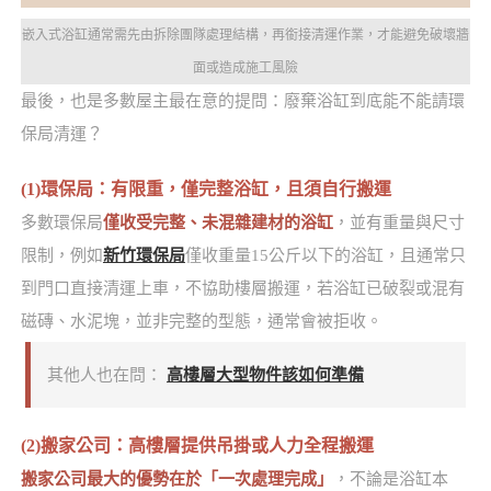
嵌入式浴缸通常需先由拆除團隊處理結構，再銜接清運作業，才能避免破壞牆
面或造成施工風險
最後，也是多數屋主最在意的提問：廢棄浴缸到底能不能請環
保局清運？
(1)環保局：有限重，僅完整浴缸，且須自行搬運
多數環保局
僅收受完整、未混雜建材的浴缸
，並有重量與尺寸
限制，例如
新竹環保局
僅收重量15公斤以下的浴缸，且通常只
到門口直接清運上車，不協助樓層搬運，若浴缸已破裂或混有
磁磚、水泥塊，並非完整的型態，通常會被拒收。
其他人也在問：
高樓層大型物件該如何準備
(2)搬家公司：高樓層提供吊掛或人力全程搬運
搬家公司最大的優勢在於「一次處理完成」
，不論是浴缸本