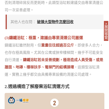
否則清理碎屑反而更耗時。此類型浴缸較建議交由專業清運公
司一次妥善處理。
其他人也在問：
破損大型物件怎麼回收
展
開
導
(3)鑄鐵浴缸：極重，建議由專業清運公司搬運
覽
鑄鐵浴缸雖然耐用，但
重量往往超過百公斤
，即使多人合力，
也存在極高風險。尤其在公寓或狹窄樓梯間，幾乎不可能安全
自行清運。
鑄鐵浴缸若未妥善規劃，極易造成人員受傷，或是
牆面、地磚、樓梯扶手、電梯門的結構損壞
，這類型浴缸清
運，實務上幾乎都交由具備專業設備的清運公司處理。
2.透過構造了解廢棄浴缸清運方式