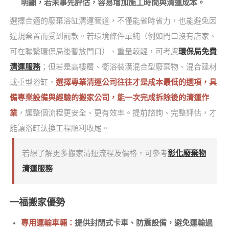
明顯，若未事先評估，容易增加施工時間與清運成本。
選擇合適的廢棄浴缸清運管道，不僅能省時省力，也能避免因
違規棄置而受到罰款。若環境條件單純（例如門口沒有店家、
可在聯繫環保局後暫放門口）、重量較輕，可考慮
環保局免費
清運服務
；但若是高樓層、衛浴裝潢混合型廢棄物、混合建材
或重型浴缸，
選擇專業清運公司往往才是成本最低的選項，
具
備專業設備與經驗的搬家公司，能一次完成拆除後的清運作
業
，讓整個流程更安全、更有效率。提前諮詢、完整評估，才
能讓浴缸汰換工程順利收尾。
若想了解更多搬家清運流程及價格，可參考
彰化廢棄物
清運服務
一福搬家優勢
專用運輸車輛：
提供封閉式卡車、防震設備，避免運輸過