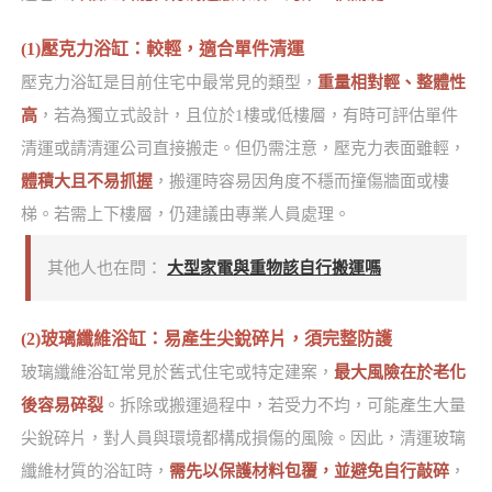
(1)壓克力浴缸：較輕，適合單件清運
壓克力浴缸是目前住宅中最常見的類型，
重量相對輕、整體性
高
，若為獨立式設計，且位於1樓或低樓層，有時可評估單件
清運或請清運公司直接搬走。但仍需注意，壓克力表面雖輕，
體積大且不易抓握
，搬運時容易因角度不穩而撞傷牆面或樓
梯。若需上下樓層，仍建議由專業人員處理。
其他人也在問：
大型家電與重物該自行搬運嗎
(2)玻璃纖維浴缸：易產生尖銳碎片，須完整防護
玻璃纖維浴缸常見於舊式住宅或特定建案，
最大風險在於老化
後容易碎裂
。拆除或搬運過程中，若受力不均，可能產生大量
尖銳碎片，對人員與環境都構成損傷的風險。因此，清運玻璃
纖維材質的浴缸時，
需先以保護材料包覆，並避免自行敲碎
，