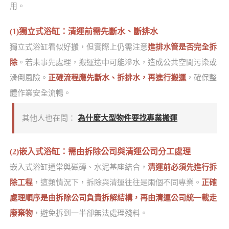
用。
(1)獨立式浴缸：清運前需先斷水、斷排水
獨立式浴缸看似好搬，但實際上仍需注意
進排水管是否完全拆
除
。若未事先處理，搬運途中可能滲水，造成公共空間污染或
滑倒風險。
正確流程應先斷水、拆排水，再進行搬運
，確保整
體作業安全流暢。
其他人也在問：
為什麼大型物件要找專業搬運
(2)嵌入式浴缸：需由拆除公司與清運公司分工處理
嵌入式浴缸通常與磁磚、水泥基座結合，
清運前必須先進行拆
除工程
，這類情況下，拆除與清運往往是兩個不同專業。
正確
處理順序是由拆除公司負責拆解結構，再由清運公司統一載走
廢棄物
，避免拆到一半卻無法處理殘料。