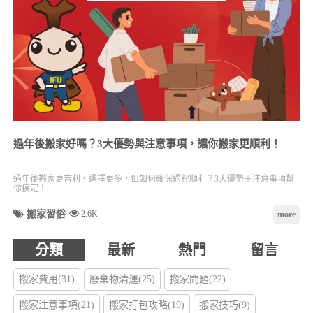
過年後搬家好嗎？3大優勢與注意事項，讓你搬家更順利！
過年後搬家更吉利、選擇更多，但如何確保過程順利？3大優勢＋注意事項幫
你搞定！
搬家習俗
2.6K
more
分類
最新
熱門
留言
搬家費用(31)
廢棄物清運(25)
搬家問題(22)
搬家注意事項(21)
搬家打包攻略(19)
搬家技巧(9)