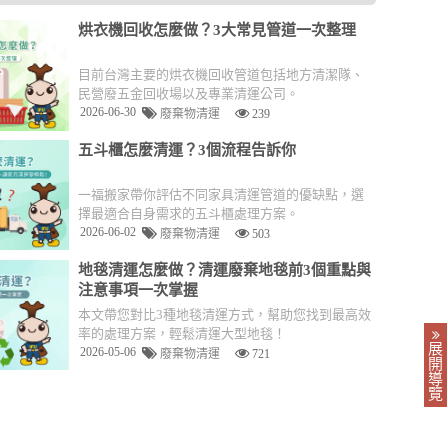
烘衣機回收怎麼做？3大常見管道一次整理
目前台灣主要的烘衣機回收管道包括地方清潔隊、
民營廢五金回收場以及專業清運公司。
2026-06-30
廢棄物清運
239
五斗櫃怎麼清運？3個流程告訴你
一福搬家帶你評估不同家具清運管道的優缺點，選
擇最適合自身需求的五斗櫃處理方案。
2026-06-02
廢棄物清運
503
地毯清運怎麼做？清運廢棄地毯前3個重點與
注意事項一次掌握
本文帶您對比3種地毯清運方式，幫助您找到最高效
率的處理方案，輕鬆清運大型地毯！
展
2026-05-06
廢棄物清運
721
開
導
覽