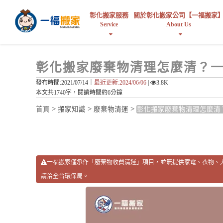
彰化搬家服務
關於彰化搬家公司【一福搬家
Service
About Us
彰化搬家廢棄物清理怎麼清？一
發布時間:2021/07/14｜
最近更新:2024/06/06
|
3.8K
本文共1740字，閱讀時間約6分鐘
>
>
>
首頁
搬家知識
廢棄物清運
彰化搬家廢棄物清理怎麼清
一福搬家僅承作「廢棄物收費清運」項目，並無提供家電、衣物、
請洽全台環保局。