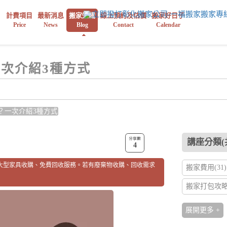
】
計費項目
最新消息
搬家知識
線上預約及估價
搬家好日子
Price
News
Blog
Contact
Calendar
次介紹3種方式
？一次介紹3種方式
講座分類(共
4
大型家具收購、免費回收服務。若有廢棄物收購、回收需求
搬家費用(31)
搬家打包攻略(
搬家前置作業(
展開更多 +
搬家方式(2)