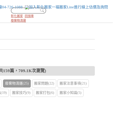
彰化搬家
回頭車
廢棄物清運
159篇，709.1K次瀏覽)
廢棄物清運(25)
搬家問題(22)
搬家注意事項(21)
19)
搬家技巧(9)
搬家打包(6)
搬家小知識(5)
5)
搬家運送(4)
搬家公司挑選(4)
搬家程序(2)
大型物品運送(2)
搬家包材(1)
搬家習俗(1)