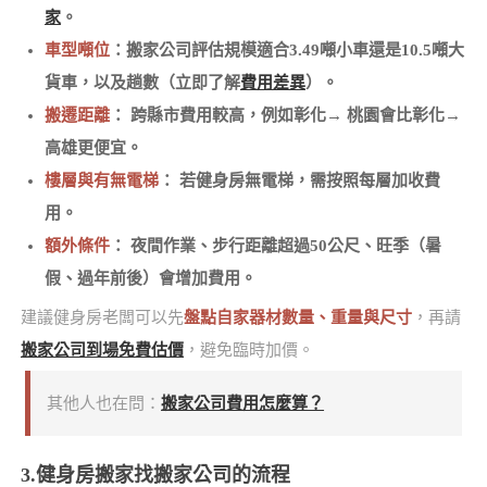
家
。
車型噸位
：搬家公司評估規模適合3.49噸小車還是10.5噸大
貨車，以及趟數（立即了解
費用差異
）。
搬遷距離
： 跨縣市費用較高，例如彰化→ 桃園會比彰化→
高雄更便宜。
樓層與有無電梯
： 若健身房無電梯，需按照每層加收費
用。
額外條件
： 夜間作業、步行距離超過50公尺、旺季（暑
假、過年前後）會增加費用。
建議健身房老闆可以先
盤點自家器材數量、重量與尺寸
，再請
搬家公司到場免費估價
，避免臨時加價。
其他人也在問：
搬家公司費用怎麼算？
3.健身房搬家找搬家公司的流程