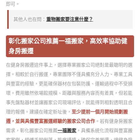
即可。
其他人也在問：
重物搬家要注意什麼？
彰化搬家公司推薦一福搬家，高效率協助健
身房搬遷
在健身房搬遷這件事上，選擇專業搬家公司絕對是最聰明的選
擇。相較於自行搬運，專業團隊不僅具備充分人力、專業工具
與豐富的經驗，更能確保器材在包裝防護、運輸過程中不受損
壞。費用雖然依場館規模、距離與服務內容而有差異，但若能
事先盤點器材並讓搬家公司現場評估，就能得到相對透明且合
理的報價。建議在確定新址後，
至少提前一個月開始規劃搬
遷，並與具備豐富搬運經驗的搬家公司合作
。若有健身房搬家
需求，彰化搬家公司推薦
一福搬家
，具備系統化流程與豐富搬
家案例，師傅手腳俐落，態度謹慎，確保完善搬遷，讓健身房