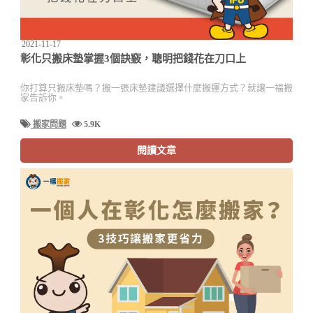
2021-11-17
彰化只搬床墊掌握3個訣竅，聰明把錢花在刀口上
你打算只搬床墊嗎？搬一張床墊建議選擇什麼搬運方式？就讓一福搬
家告訴你。
搬家問題
5.9K
閱讀文章