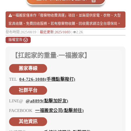
一福搬家僅承作「廢棄物收費清運」項目，並無提供家電、衣物、大型
家具收購、免費回收服務。若有廢棄物收購、回收需求請洽全台環保局。
發布時間:2025/08/19｜
最近更新:2025/10/03
|
2.2K
版權宣告
【扛起家的重量-一福搬家】
搬家專線
TEL
04-726-1088(手機點擊撥打)
社群平台
LINE@
@a8899(點擊加好友)
FACEBOOK
一福搬家公司(點擊前往)
其他資訊