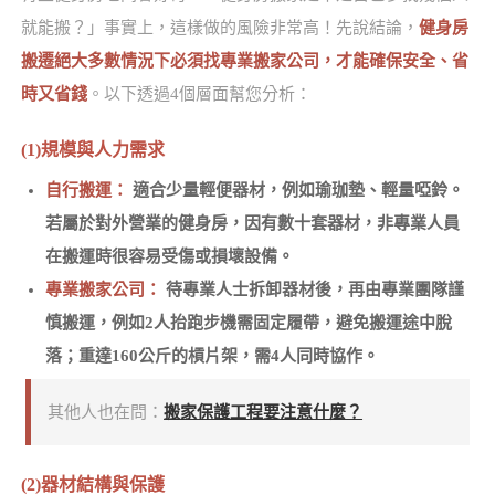
就能搬？」事實上，這樣做的風險非常高！先說結論，
健身房
搬遷絕大多數情況下必須找專業搬家公司，才能確保安全、省
時又省錢
。以下透過4個層面幫您分析：
(1)規模與人力需求
自行搬運：
適合少量輕便器材，例如瑜珈墊、輕量啞鈴。
若屬於對外營業的健身房，因有數十套器材，非專業人員
在搬運時很容易受傷或損壞設備。
專業搬家公司：
待專業人士拆卸器材後，再由專業團隊謹
慎搬運，例如2人抬跑步機需固定履帶，避免搬運途中脫
落；重達160公斤的槓片架，需4人同時協作。
其他人也在問：
搬家保護工程要注意什麼？
(2)器材結構與保護