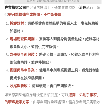
搬家公司協助健身房搬家通常包括4大流程
專業搬家公司
在健身房搬遷上，通常會依照以下
流程
執行，確
保
盡可能快速完成搬運、不中斷營運
：
拆卸器材
：請熟悉健身器材結構的專業人士，事先協助拆
卸器材。
現場勘查與規劃：
安排專人到健身房測量動線，紀錄器材
數量與大小，並提供完整報價。
為器材全面包裝：
將跑步機、深蹲架、啞鈴以適合耗材完
整包裹防護，並逐件標記。
搬運與吊車作業：
使用吊車與專業搬遷工具，避免器材刮
傷或卡在狹窄樓梯間。
收尾與驗收：
清理現場，再由老闆簽收。
如果您期望健身房能快速恢復營運，可以
選擇「免動手搬家」
的精緻搬家方案
，由專業團隊全程處理，健身房老闆只需驗收