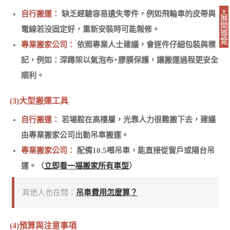
自行搬運：
缺乏經驗容易遺失零件，例如飛輪車的皮帶與
展
開
電線若沒固定好，重新安裝時可能報修。
導
覽
專業搬家公司：
依照專業人士建議，會逐件仔細包裝與標
記，例如：深蹲架以氣泡布+膠膜保護，讓搬運過程更安全
順利。
(3)大型搬運工具
自行搬運：
若場館在高樓層，光靠人力很難搬下去，建議
由專業搬家公司出動吊車搬運。
專業搬家公司：
配備10.5噸吊車，能直接從窗戶或陽台吊
運。（
立即看一福搬家所有車型
）
其他人也在問：
吊車費用怎麼算？
(4)預算與注意事項