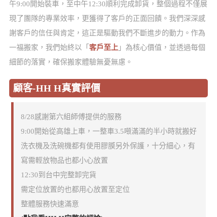
午9:00開始裝車，至中午12:30順利完成卸貨，整個過程不僅展
現了團隊的專業效率，更獲得了客戶的正面回饋。我們深深感
謝客戶的信任與肯定，這正是驅動我們不斷進步的動力。作為
一福搬家，我們始終以「
客戶至上
」為核心價值，並透過每個
細節的落實，確保搬家體驗無憂無慮。
顧客-HH H真實評價
8/28感謝第六組師傅提供的服務
9:00開始從高雄上車，一整車3.5噸滿滿的半小時就搬好
洗衣機及洗碗機都有使用膠膜另外保護，十分細心，有
寫需輕放物品也都小心放置
12:30到台中完整卸完貨
需定位放置的也都用心放置至定位
整體服務快速滿意